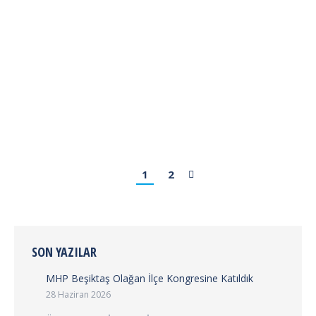
süreci değildir. Toplumsal olarak Engelli bireylerin ve
her birimizin gelecekte engelli olma ihtimalini dikkate
alarak Engelli Vatandaşlarımızın maruz kaldıkları
zorlukları görerek anlayarak onların hayatlarını
kolaylaştırmak için düzenlenen bir farkındalık
haftasıdır. ”Sevginin aşamayacağı hiçbir engel yoktur.
Hep birlikte engelsiz bir…
1
2
SON YAZILAR
MHP Beşiktaş Olağan İlçe Kongresine Katıldık
28 Haziran 2026