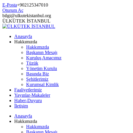
Kaydırma
E-Posta
+902125347010
içeriği
Oturum Aç
Facebook
Twitter
Youtube
Instagram
Mail
Whatsapp
bilgi@ulkutekistanbul.org
için
için
Hakkında
ile
Hakkında
ÜLKÜTEK İSTANBUL
Anasayfa
Hakkımızda
Hakkımızda
Başkanın Mesajı
Kuruluş Amacımız
Tüzük
Yönetim Kurulu
Basında Biz
Şehitlerimiz
Kurumsal Kimlik
Faaliyetlerimiz
Yayınlar-Makaleler
Haber-Duyuru
İletişim
Anasayfa
Hakkımızda
Hakkımızda
Başkanın Mesajı