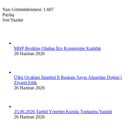
Yazı Görüntülenmesi:
1.607
Paylaş
Share
Share
Share
Share
Son Yazılar
with
with
with
with
Facebook
Twitter
Whatsapp
Linkedin
için
Hakkında
MHP Beşiktaş Olağan İlçe Kongresine Katıldık
28 Haziran 2026
Ülkü Ocakları İstanbul İl Başkanı Sayın Alparslan Doğan’ı
Ziyaret Ettik
26 Haziran 2026
25.06.2026 Tarihli Yönetim Kurulu Toplantısı Yapıldı
26 Haziran 2026