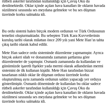
rütbeli askerler tarafından kullanıldığı için Çavuş Oku da
denilmektedir. Oklar içinde açılan hava kanalları ile okların havada
süzülmesi sırasında ses meydana gelmekte ve bu ses düşman
üzerinde korku salmakta idi.
Bu ordu sistemi halen birçok modern ordunun ve Türk Ordusunun
temelini oluşturmaktadır. Bu sebepten Türk Kara Kuvvetlerinin
kuruluş tarihi olarak milattan önce 209 yılı yani Mete Han’ın tahta
çıkış tarihi olarak kabul edilir.
Mete Han sadece ordu sisteminde düzenleme yapmamıştır. Ayrıca
birçok askeri silah ve donanımda zamanın şartlarına göre
düzenlemeler de yapmıştır. Osmanlı zamanında da kullanılan ve
günümüzde işaretli fişekler yada mermi olarak adlandırılan mermi
sistemini de ilk kullanan kişidir. Mete Han tarafından bizzat
tasarlanan ıslıklı oklar ile düşman ordusu üzerinde korku
oluşturulmuş aynı zamanda ordunun saldırı yapacağı yer orduya
gösterilmiştir. Osmanlı döneminde de kullanılan bu oklar sadece
rütbeli askerler tarafından kullanıldığı için Çavuş Oku da
denilmektedir. Oklar içinde açılan hava kanalları ile okların havada
süzülmesi sırasında ses meydana gelmekte ve bu ses düşman
üzerinde korku salmakta idi.