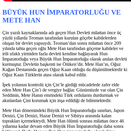
BÜYÜK HUN İMPARATORLUĞU VE
METE HAN
Çin yazılı kaynaklarında adı geçen Hun Devleti milattan önce üç
yüzlü yıllarda Teoman tarafından kurulan göçebe kabilelerden
oluşan bir devlet yapısıydı. Teoman’dan sonra milattan önce 209
yılında tahta geçen oğlu Mete Han tarafından göçeme kabileler ve
irili ufaklı yirmiden fazla devleti kendine bağlayarak Hun
İmparatorluğu veya Büyük Hun İmparatorluğu olarak anılan devleti
kurmuştur. Devletin başkenti ise Ötüken’dir. Mete Han’ın, Oğuz
Kağan Destanında geçen Oğuz Kaan olduğu da düşünülmektedir ki
Oğuz Kaan Türklerin atası olarak kabul edilir.
İpek yolunun kontrolü için Çin’le girdiği mücadelede zafer elde
eden Mete Han Çin’i de vergiye bağlar. Günümüzde var olan Çin
Seddinin, Mete Hanın emrindeki Türk ordularını durdurmak ve
akınlardan Çini korumak için inşa edildiği de bilinmektedir.
Mete Han dönemindeki Büyük Hun İmparatorluğu sınırları, Japon
Denizi, Çin Denizi, Hazar Denizi ve Sibirya arasında kalan
toprakları içermekteydi. Mete Han ölümü sonrası milattan önce 46
yıllarına kadar devam eden Büyük Hun İmparatorluğu daha sonra