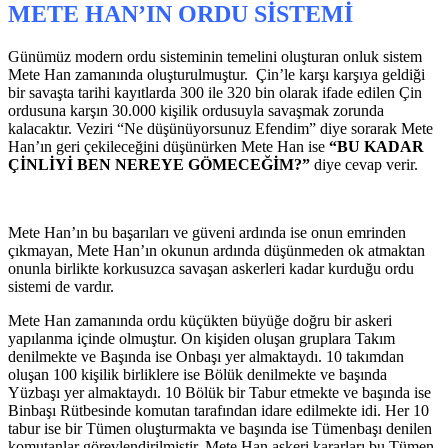
METE HAN’IN ORDU SİSTEMİ
Günümüz modern ordu sisteminin temelini oluşturan onluk sistem
Mete Han zamanında oluşturulmuştur. Çin’le karşı karşıya geldiği
bir savaşta tarihi kayıtlarda 300 ile 320 bin olarak ifade edilen Çin
ordusuna karşın 30.000 kişilik ordusuyla savaşmak zorunda
kalacaktır. Veziri “Ne düşünüyorsunuz Efendim” diye sorarak Mete
Han’ın geri çekileceğini düşünürken Mete Han ise
“
BU KADAR
ÇİNLİYİ BEN NEREYE GÖMECEĞİM?”
diye cevap verir.
Mete Han’ın bu başarıları ve güveni ardında ise onun emrinden
çıkmayan, Mete Han’ın okunun ardında düşünmeden ok atmaktan
onunla birlikte korkusuzca savaşan askerleri kadar kurduğu ordu
sistemi de vardır.
Mete Han zamanında ordu küçükten büyüğe doğru bir askeri
yapılanma içinde olmuştur. On kişiden oluşan gruplara Takım
denilmekte ve Başında ise Onbaşı yer almaktaydı. 10 takımdan
oluşan 100 kişilik birliklere ise Bölük denilmekte ve başında
Yüzbaşı yer almaktaydı. 10 Bölük bir Tabur etmekte ve başında ise
Binbaşı Rütbesinde komutan tarafından idare edilmekte idi. Her 10
tabur ise bir Tümen oluşturmakta ve başında ise Tümenbaşı denilen
komutanlar görevlendirilmiştir. Mete Han askeri kararları bu Tümen