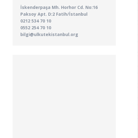
İskenderpaşa Mh. Horhor Cd. No:16
Paksoy Apt. D:2 Fatih/İstanbul
0212 534 70 10
0552 254 70 10
bilgi@ulkutekistanbul.org