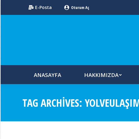
E-Posta
Oturum Aç
ANASAYFA
HAKKIMIZDA
TAG ARCHIVES:
YOLVEULAŞI