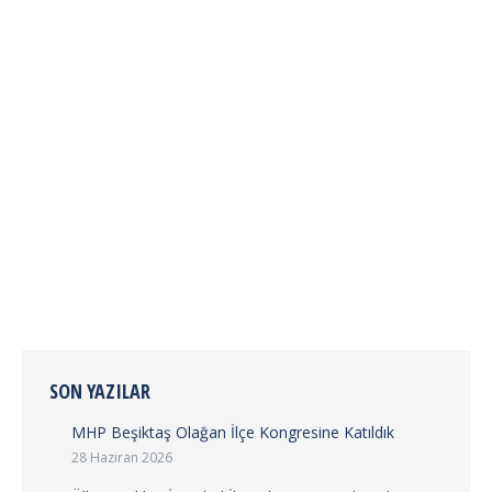
gerçekleştirilen teknik sunuma ait 1.bölüme web
sitemiz ve resmi youtube kanalımız üzerinden
ulaşabilirsiniz. Kıymetli katkılarından dolayı üyemiz
Şevket Gürler’e teşekkür ediyor, mesleki gelişim
odaklı çalışmalarımızı kararlılıkla sürdürmeye devam
edeceğimizi ifade ediyoruz.
https://youtu.be/ZdQUK2ZN_ck?
si=hjoANdzAjC0EwBdQ
https://ulkutekistanbul.org/imar-yolu-acilmasi-ve-
kara…/ #ÜlküTekİstanbul
SON YAZILAR
MHP Beşiktaş Olağan İlçe Kongresine Katıldık
28 Haziran 2026