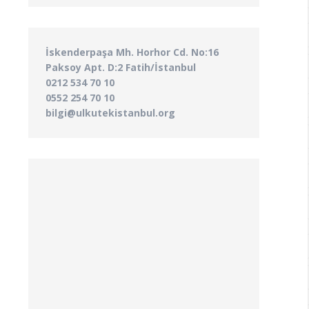
İskenderpaşa Mh. Horhor Cd. No:16
Paksoy Apt. D:2 Fatih/İstanbul
0212 534 70 10
0552 254 70 10
bilgi@ulkutekistanbul.org