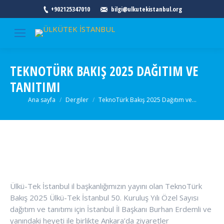
+902125347010
bilgi@ulkutekistanbul.org
TEKNOTÜRK BAKIŞ 2025 DAĞITIM VE
TANITIMI
Buradasınız:
Ana sayfa
Dergiler
TeknoTürk Bakış 2025 Dağıtım ve…
Ülkü-Tek İstanbul il başkanlığımızın yayını olan TeknoTürk
Bakış 2025 Ülkü-Tek İstanbul 50. Kuruluş Yılı Özel Sayısı
dağıtım ve tanıtımı için İstanbul İl Başkanı Burhan Erdemli ve
yanındaki heyeti ile birlikte Ankara’da ziyaretler