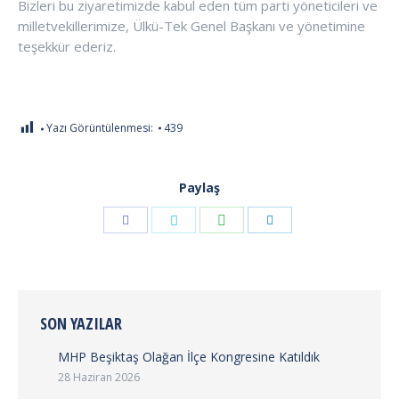
Bizleri bu ziyaretimizde kabul eden tüm parti yöneticileri ve
milletvekillerimize, Ülkü-Tek Genel Başkanı ve yönetimine
teşekkür ederiz.
Yazı Görüntülenmesi:
439
Paylaş
Share
Share
Share
Share
with
with
with
with
Whatsapp
Facebook
Twitter
Linkedin
Hakkında
için
SON YAZILAR
MHP Beşiktaş Olağan İlçe Kongresine Katıldık
28 Haziran 2026