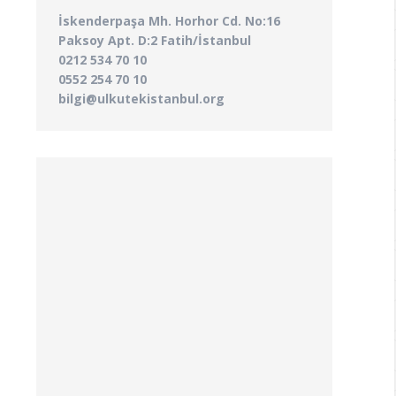
İskenderpaşa Mh. Horhor Cd. No:16
Paksoy Apt. D:2 Fatih/İstanbul
0212 534 70 10
0552 254 70 10
bilgi@ulkutekistanbul.org