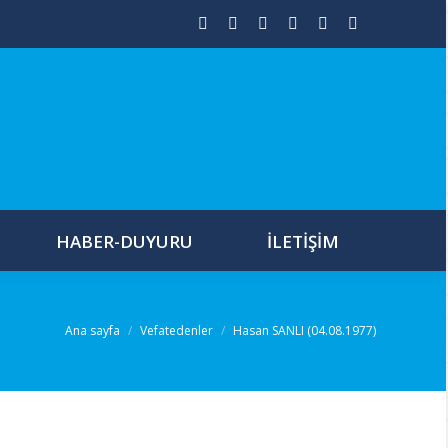
Facebook
Twitter
Youtube
Instagram
Mail
Whatsapp
için
için
Hakkında
ile
Hakkında
HABER-DUYURU
İLETIŞIM
Buradasınız:
Ana sayfa
Vefatedenler
Hasan SANLI (04.08.1977)