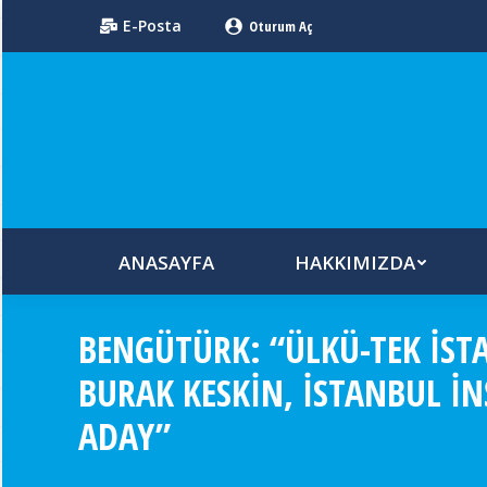
E-Posta
Oturum Aç
ANASAYFA
HAKKIMIZDA
BENGÜTÜRK: “ÜLKÜ-TEK İST
BURAK KESKIN, İSTANBUL İ
ADAY”