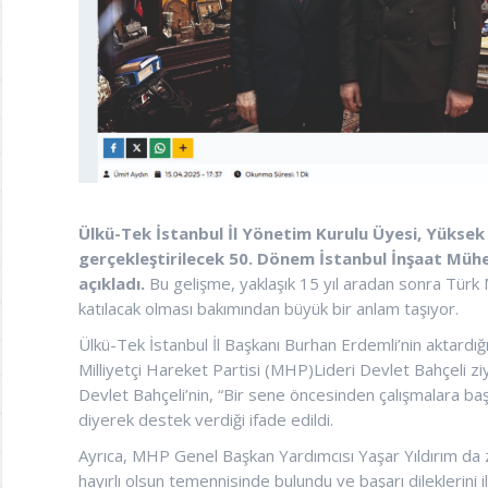
Ülkü-Tek İstanbul İl Yönetim Kurulu Üyesi, Yüksek
gerçekleştirilecek 50. Dönem İstanbul İnşaat Mühe
açıkladı.
Bu gelişme, yaklaşık 15 yıl aradan sonra Türk M
katılacak olması bakımından büyük bir anlam taşıyor.
Ülkü-Tek İstanbul İl Başkanı Burhan Erdemli’nin aktardığ
Milliyetçi Hareket Partisi (MHP)Lideri Devlet Bahçeli ziya
Devlet Bahçeli’nin, “Bir sene öncesinden çalışmalara ba
diyerek destek verdiği ifade edildi.
Ayrıca, MHP Genel Başkan Yardımcısı Yaşar Yıldırım da ziya
hayırlı olsun temennisinde bulundu ve başarı dileklerini il