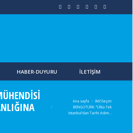
Facebook
Twitter
Youtube
Instagram
Mail
Whatsapp
için
için
Hakkında
ile
Hakkında
HABER-DUYURU
İLETIŞIM
MÜHENDISI
Buradasınız:
Ana sayfa
İMOSeçim
ANLIĞINA
BENGÜTÜRK: “Ülkü-Tek
İstanbul’dan Tarihi Adım…