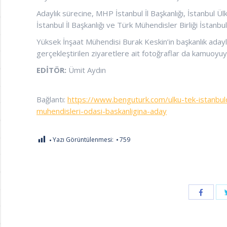
Adaylık sürecine, MHP İstanbul İl Başkanlığı, İstanbul Ül
İstanbul İl Başkanlığı ve Türk Mühendisler Birliği İstanbul
Yüksek İnşaat Mühendisi Burak Keskin’in başkanlık adaylı
gerçekleştirilen ziyaretlere ait fotoğraflar da kamuoyuyl
EDITÖR:
Ümit Aydın
Bağlantı:
https://www.benguturk.com/ulku-tek-istanbuld
muhendisleri-odasi-baskanligina-aday
Yazı Görüntülenmesi:
759
Share
with
Faceboo