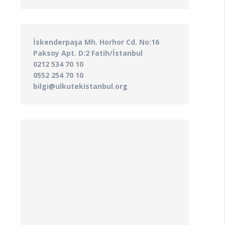
İskenderpaşa Mh. Horhor Cd. No:16
Paksoy Apt. D:2 Fatih/İstanbul
0212 534 70 10
0552 254 70 10
bilgi@ulkutekistanbul.org