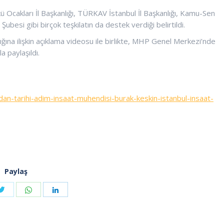
kü Ocakları İl Başkanlığı, TÜRKAV İstanbul İl Başkanlığı, Kamu-Sen
 Şubesi gibi birçok teşkilatın da destek verdiği belirtildi.
ğına ilişkin açıklama videosu ile birlikte, MHP Genel Merkezi’nde
a paylaşıldı.
an-tarihi-adim-insaat-muhendisi-burak-keskin-istanbul-insaat-
Paylaş
Share
Share
Share
with
with
with
Twitter
Whatsapp
k
Linkedin