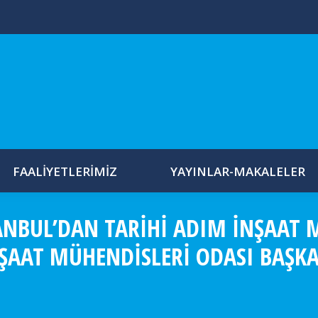
FAALIYETLERIMIZ
YAYINLAR-MAKALELER
ANBUL’DAN TARIHI ADIM İNŞAAT 
NŞAAT MÜHENDISLERI ODASI BAŞK