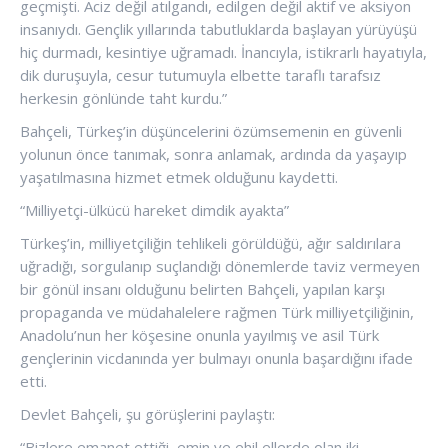
geçmişti. Aciz değil atılgandı, edilgen değil aktif ve aksiyon
insanıydı. Gençlik yıllarında tabutluklarda başlayan yürüyüşü
hiç durmadı, kesintiye uğramadı. İnancıyla, istikrarlı hayatıyla,
dik duruşuyla, cesur tutumuyla elbette taraflı tarafsız
herkesin gönlünde taht kurdu.”
Bahçeli, Türkeş’in düşüncelerini özümsemenin en güvenli
yolunun önce tanımak, sonra anlamak, ardında da yaşayıp
yaşatılmasına hizmet etmek olduğunu kaydetti.
“Milliyetçi-ülkücü hareket dimdik ayakta”
Türkeş’in, milliyetçiliğin tehlikeli görüldüğü, ağır saldırılara
uğradığı, sorgulanıp suçlandığı dönemlerde taviz vermeyen
bir gönül insanı olduğunu belirten Bahçeli, yapılan karşı
propaganda ve müdahalelere rağmen Türk milliyetçiliğinin,
Anadolu’nun her köşesine onunla yayılmış ve asil Türk
gençlerinin vicdanında yer bulmayı onunla başardığını ifade
etti.
Devlet Bahçeli, şu görüşlerini paylaştı:
“Bizlere emanet ettiği, emin ve ehil ellerde olan iki