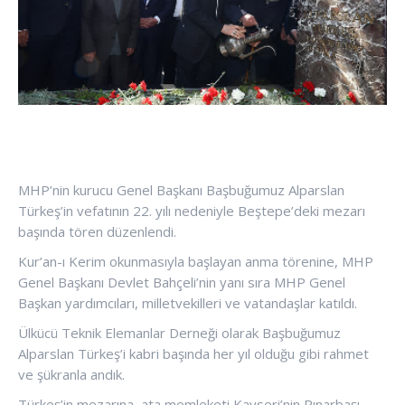
MHP’nin kurucu Genel Başkanı Başbuğumuz Alparslan
Türkeş’in vefatının 22. yılı nedeniyle Beştepe’deki mezarı
başında tören düzenlendi.
Kur’an-ı Kerim okunmasıyla başlayan anma törenine, MHP
Genel Başkanı Devlet Bahçeli’nin yanı sıra MHP Genel
Başkan yardımcıları, milletvekilleri ve vatandaşlar katıldı.
Ülkücü Teknik Elemanlar Derneği olarak Başbuğumuz
Alparslan Türkeş’i kabri başında her yıl olduğu gibi rahmet
ve şükranla andık.
Türkeş’in mezarına, ata memleketi Kayseri’nin Pınarbaşı