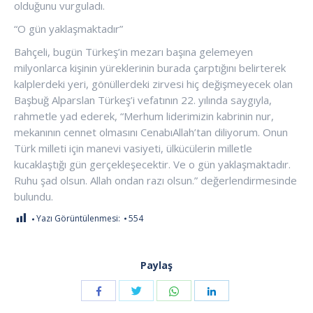
olduğunu vurguladı.
“O gün yaklaşmaktadır”
Bahçeli, bugün Türkeş’in mezarı başına gelemeyen
milyonlarca kişinin yüreklerinin burada çarptığını belirterek
kalplerdeki yeri, gönüllerdeki zirvesi hiç değişmeyecek olan
Başbuğ Alparslan Türkeş’i vefatının 22. yılında saygıyla,
rahmetle yad ederek, “Merhum liderimizin kabrinin nur,
mekanının cennet olmasını CenabıAllah’tan diliyorum. Onun
Türk milleti için manevi vasiyeti, ülkücülerin milletle
kucaklaştığı gün gerçekleşecektir. Ve o gün yaklaşmaktadır.
Ruhu şad olsun. Allah ondan razı olsun.” değerlendirmesinde
bulundu.
Yazı Görüntülenmesi:
554
Paylaş
Share
Share
Share
Share
with
with
with
with