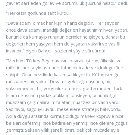
gayret sarf eden görev ve sorumluluk şuuruna haizdi.” dedi.
“Herkesin gönlünde taht kurdu”
“Dava adamı olmak her kişinin harcı değildir. Her şeyden
önce dava adamı, inandığı değerleri hayatının mihveri yapan,
bununla da kalmayıp ruhunun derinlerine işleyen, dahası bu
değerleri hem yaşayan hem de yaşatan vakarlı ve vasıflı
insandır.” diyen Bahçeli, sözlerini şöyle sürdürdü:
“Merhum Türkeş Bey, davasını bayraklaştıran, ülkesini ve
milletini her şeyin üstünde tutan bir irade ve idrak gücüne
sahipti. Onun nezdinde karamsarlık yoktu. Kötümserliğe
müsaadesi hiç yoktu. Devamlı geleceği düşünen, hiç
yüksünmeden, hiç yorgunluk emaresi göstermeden Türk-
İslam ülküsünün parlak ufuklarını düşleyen, bununla ilgili
muazzam çalışmalara imza atan muazzez bir vasfı vardı.
Sabırlıydı, sağduyuluydu, meselelere stratejik bakıyordu.
Akılla duygu arasında kurmuş olduğu manevi köprüyle nice
belaları defetmiş, nice badireleri yenmiş, nice çilelere göğüs
germişti. Seksen yıllık şerefli ömrü pek çok mücadeleyle