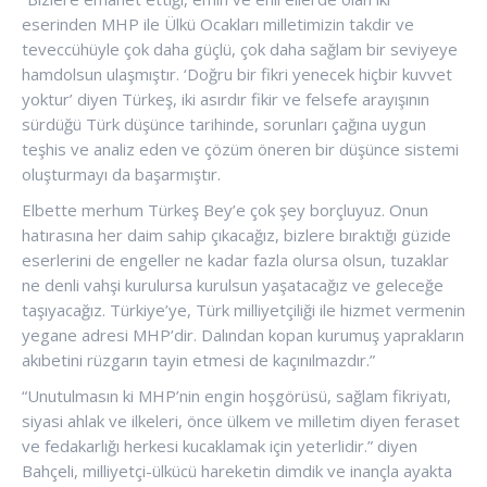
eserinden MHP ile Ülkü Ocakları milletimizin takdir ve
teveccühüyle çok daha güçlü, çok daha sağlam bir seviyeye
hamdolsun ulaşmıştır. ‘Doğru bir fikri yenecek hiçbir kuvvet
yoktur’ diyen Türkeş, iki asırdır fikir ve felsefe arayışının
sürdüğü Türk düşünce tarihinde, sorunları çağına uygun
teşhis ve analiz eden ve çözüm öneren bir düşünce sistemi
oluşturmayı da başarmıştır.
Elbette merhum Türkeş Bey’e çok şey borçluyuz. Onun
hatırasına her daim sahip çıkacağız, bizlere bıraktığı güzide
eserlerini de engeller ne kadar fazla olursa olsun, tuzaklar
ne denli vahşi kurulursa kurulsun yaşatacağız ve geleceğe
taşıyacağız. Türkiye’ye, Türk milliyetçiliği ile hizmet vermenin
yegane adresi MHP’dir. Dalından kopan kurumuş yaprakların
akıbetini rüzgarın tayin etmesi de kaçınılmazdır.”
“Unutulmasın ki MHP’nin engin hoşgörüsü, sağlam fikriyatı,
siyasi ahlak ve ilkeleri, önce ülkem ve milletim diyen feraset
ve fedakarlığı herkesi kucaklamak için yeterlidir.” diyen
Bahçeli, milliyetçi-ülkücü hareketin dimdik ve inançla ayakta