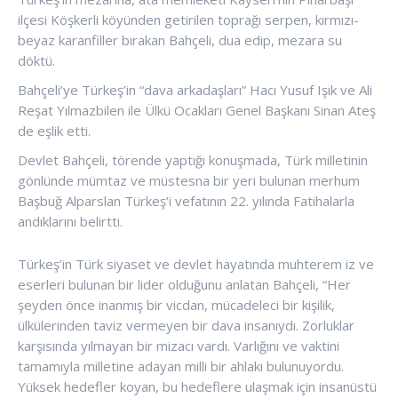
ilçesi Köşkerli köyünden getirilen toprağı serpen, kırmızı-
beyaz karanfiller bırakan Bahçeli, dua edip, mezara su
döktü.
Bahçeli’ye Türkeş’in “dava arkadaşları” Hacı Yusuf Işık ve Ali
Reşat Yılmazbilen ile Ülkü Ocakları Genel Başkanı Sinan Ateş
de eşlik etti.
Devlet Bahçeli, törende yaptığı konuşmada, Türk milletinin
gönlünde mümtaz ve müstesna bir yeri bulunan merhum
Başbuğ Alparslan Türkeş’i vefatının 22. yılında Fatihalarla
andıklarını belirtti.
Türkeş’in Türk siyaset ve devlet hayatında muhterem iz ve
eserleri bulunan bir lider olduğunu anlatan Bahçeli, “Her
şeyden önce inanmış bir vicdan, mücadeleci bir kişilik,
ülkülerinden taviz vermeyen bir dava insanıydı. Zorluklar
karşısında yılmayan bir mizacı vardı. Varlığını ve vaktini
tamamıyla milletine adayan milli bir ahlakı bulunuyordu.
Yüksek hedefler koyan, bu hedeflere ulaşmak için insanüstü