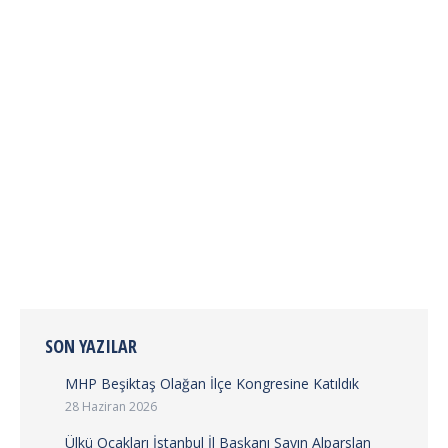
By
ireset
10 Mart 2023
Konu Bir Restorasyon Örneği Olarak Esma Sultan
Yalısı Tarih 10.03.2023 Konuşmacı Mimar İsra Nur
Aydın Branşlar Mimarlık İç Mimarlık İnşaat
Mühendisliği Şehir Planlama Mühendisliği ÖZET
Esma Sultan Yalısı günümüzde Beşiktaş ilçesinin
Ortaköy semti sınırları içerisinde yer almaktadır.
Ortaköy Camii’nin yakınında yer alan yapı boğaza
komşudur ve eşsiz bir manzarası vardır. 1873-1877
yılları arasında inşa edilen…
SON YAZILAR
MHP Beşiktaş Olağan İlçe Kongresine Katıldık
28 Haziran 2026
Ülkü Ocakları İstanbul İl Başkanı Sayın Alparslan