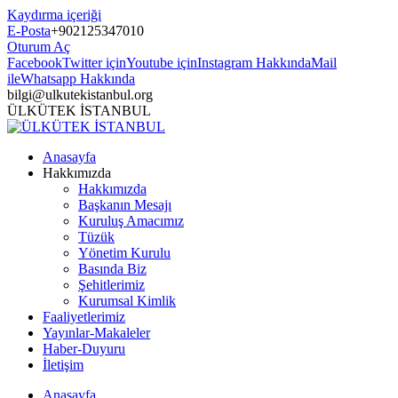
Kaydırma içeriği
E-Posta
+902125347010
Oturum Aç
Facebook
Twitter için
Youtube için
Instagram Hakkında
Mail
ile
Whatsapp Hakkında
bilgi@ulkutekistanbul.org
ÜLKÜTEK İSTANBUL
Anasayfa
Hakkımızda
Hakkımızda
Başkanın Mesajı
Kuruluş Amacımız
Tüzük
Yönetim Kurulu
Basında Biz
Şehitlerimiz
Kurumsal Kimlik
Faaliyetlerimiz
Yayınlar-Makaleler
Haber-Duyuru
İletişim
Anasayfa