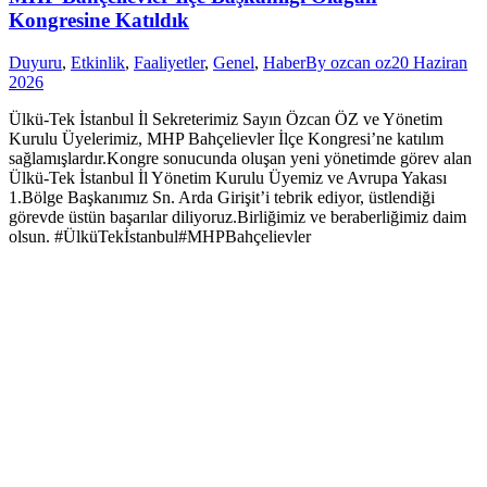
Kongresine Katıldık
Duyuru
,
Etkinlik
,
Faaliyetler
,
Genel
,
Haber
By
ozcan oz
20 Haziran
2026
Ülkü-Tek İstanbul İl Sekreterimiz Sayın Özcan ÖZ ve Yönetim
Kurulu Üyelerimiz, MHP Bahçelievler İlçe Kongresi’ne katılım
sağlamışlardır.Kongre sonucunda oluşan yeni yönetimde görev alan
Ülkü-Tek İstanbul İl Yönetim Kurulu Üyemiz ve Avrupa Yakası
1.Bölge Başkanımız Sn. Arda Girişit’i tebrik ediyor, üstlendiği
görevde üstün başarılar diliyoruz.Birliğimiz ve beraberliğimiz daim
olsun. #ÜlküTekİstanbul#MHPBahçelievler