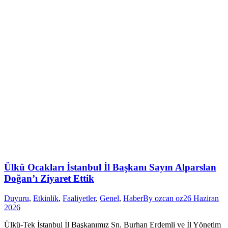
Ülkü Ocakları İstanbul İl Başkanı Sayın Alparslan
Doğan’ı Ziyaret Ettik
Duyuru
,
Etkinlik
,
Faaliyetler
,
Genel
,
Haber
By
ozcan oz
26 Haziran
2026
Ülkü-Tek İstanbul İl Başkanımız Sn. Burhan Erdemli ve İl Yönetim