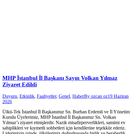
MHP İstanbul İl Başkanı Sayın Volkan Yılmaz
Ziyaret Edildi
Duyuru
,
Etkinlik
,
Faaliyetler
,
Genel
,
Haber
By
ozcan oz
19 Haziran
2026
Ülkü-Tek İstanbul İl Başkanımız Sn. Burhan Erdemli ve İl Yönetim
Kurulu Üyelerimiz, MHP İstanbul İl Başkanımız Sn. Volkan
Yılmaz’ı ziyaret etmişlerdir. Nazik misafirperverlikleri, samimi ev
sahiplikleri ve kıymetli sohbetleri için kendilerine teşekkür ederiz.
Liderimizin izinde, ülkülerimiz doğrultusunda birlik ve beraberlik