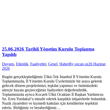
25.06.2026 Tarihli Yönetim Kurulu Toplantısı
Yapıldı
Duyuru
,
Etkinlik
,
Faaliyetler
,
Genel
,
Haber
By
ozcan oz
26 Haziran
2026
Bugün gerçekleştirdiğimiz Ülkü-Tek İstanbul İl Yönetim Kurulu
Toplantımızda, İl Yönetim Kurulu Üyelerimizle bir araya gelerek
gelecek dönem projelerimizi, teşkilat yapımızı ve önümüzdeki
süreçte hayata geçireceğimiz faaliyetleri değerlendirdik.
Toplantımızda ayrıca Kocaeli Ülkü Ocakları İl Başkan Yardımcısı
Sn. Eren Yurdakul’u misafir ederek karşılıklı istişarelerde bulunduk.
Nazik ziyaretleri ve kıymetli katkıları için kendilerine teşekkür
ederiz. Birliğimiz ve beraberliğimiz…