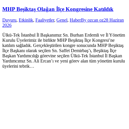
MHP Beşiktaş Olağan İlçe Kongresine Katıldık
Duyuru
,
Etkinlik
,
Faaliyetler
,
Genel
,
Haber
By
ozcan oz
28 Haziran
2026
Ülkü-Tek İstanbul İl Başkanımız Sn. Burhan Erdemli ve İl Yönetim
Kurulu Üyelerimiz ile birlikte MHP Beşiktaş İlçe Kongresi’ne
katılım sağladık. Gerçekleştirilen kongre sonucunda MHP Beşiktaş
İlçe Başkanı olarak seçilen Sn. Saffet Demirbaş’ı, Beşiktaş İlçe
Başkan Yardımcılığı görevine seçilen Ülkü-Tek İstanbul İl Başkan
Yardımcımız Sn. Ali Ercan’ı ve yeni görev alan tüm yönetim kurulu
üyelerini tebrik…