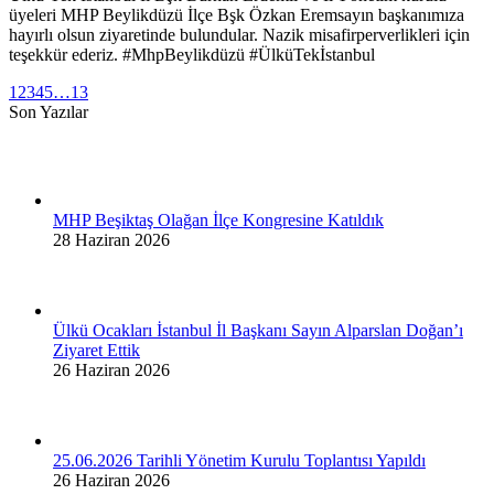
üyeleri MHP Beylikdüzü İlçe Bşk Özkan Eremsayın başkanımıza
hayırlı olsun ziyaretinde bulundular. Nazik misafirperverlikleri için
teşekkür ederiz. #MhpBeylikdüzü #ÜlküTekİstanbul
1
2
3
4
5
…
13
Son Yazılar
MHP Beşiktaş Olağan İlçe Kongresine Katıldık
28 Haziran 2026
Ülkü Ocakları İstanbul İl Başkanı Sayın Alparslan Doğan’ı
Ziyaret Ettik
26 Haziran 2026
25.06.2026 Tarihli Yönetim Kurulu Toplantısı Yapıldı
26 Haziran 2026