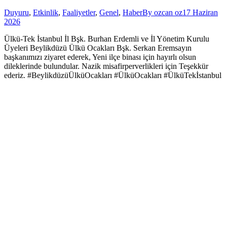
Duyuru
,
Etkinlik
,
Faaliyetler
,
Genel
,
Haber
By
ozcan oz
17 Haziran
2026
Ülkü-Tek İstanbul İl Bşk. Burhan Erdemli ve İl Yönetim Kurulu
Üyeleri Beylikdüzü Ülkü Ocakları Bşk. Serkan Eremsayın
başkanımızı ziyaret ederek, Yeni ilçe binası için hayırlı olsun
dileklerinde bulundular. Nazik misafirperverlikleri için Teşekkür
ederiz. #BeylikdüzüÜlküOcakları #ÜlküOcakları #ÜlküTekİstanbul