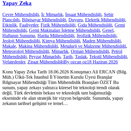
Yapay Zeka
Çevre Mühendisliği
,
İç Mimarlık
,
İnşaat Mühendisliği
,
Şehir
Plancılığı
,
Bilgisayar Mühendisliği
,
Duyuru
,
Elektrik Mühendisliği
,
Etkinlik
,
Faaliyetler
,
Fizik Mühendisliği
,
Gıda Mühendisliği
,
Gemi
Mühendisliği
,
Gemi Makinaları İşletme Mühendisliği
,
Genel
,
Haftanın Sunumu
,
Harita Mühendisliği
,
Jeofizik Mühendisliği
,
Jeoloji Mühendisliği
,
Kimya Mühendisliği
,
Maden Mühendisliği
,
Makale
,
Makina Mühendisliği
,
Metalurji ve Malzeme Mühendisliği
,
Meteoroloji Mühendisliği
,
Mimarlık
,
Orman Mühendisliği
,
Petrol
Mühendisliği
,
Peyzaj Mimarlığı
,
Tarih
,
Taslak
,
Tekstil Mühendisliği
,
Vefatedenler
,
Ziraat Mühendisliği
By
ozcan oz
18 Haziran 2026
Konu Yapay Zeka Tarih 18.06.2026 Konuşmacı Ali ERCAN (Bilg.
Müh.) Ülkü-Tek İstanbul İl Yönetim Kurulu Üyesi Branşlar
Bilgisayar Mühendisliği Tüm Mühendislik Branşları ÖZET Bu
sunum, yapay zekayı yalnızca küresel bir teknoloji trendi olarak
değil, Türk devletinin bekası ve teknolojik tam bağımsızlığı
ekseninde ele alan stratejik bir vizyon belgesidir. Sunumda, yapay
zekanın tarihsel gelişimi ve temel…