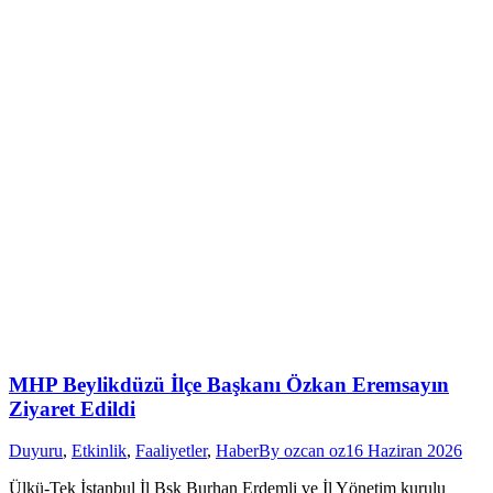
MHP Beylikdüzü İlçe Başkanı Özkan Eremsayın
Ziyaret Edildi
Duyuru
,
Etkinlik
,
Faaliyetler
,
Haber
By
ozcan oz
16 Haziran 2026
Ülkü-Tek İstanbul İl Bşk Burhan Erdemli ve İl Yönetim kurulu