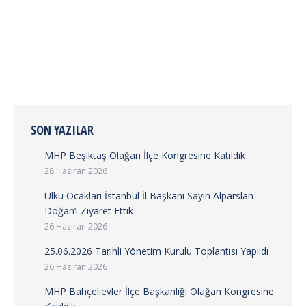
enerjiden de önce çok daha ucuz ve basit çözüm,
atık ısının geri kazanılarak kullanılmasıdır.
Sürdürülebilir enerji kullanımında ve yüksek…
SON YAZILAR
MHP Beşiktaş Olağan İlçe Kongresine Katıldık
28 Haziran 2026
Ülkü Ocakları İstanbul İl Başkanı Sayın Alparslan
Doğan’ı Ziyaret Ettik
26 Haziran 2026
25.06.2026 Tarihli Yönetim Kurulu Toplantısı Yapıldı
26 Haziran 2026
MHP Bahçelievler İlçe Başkanlığı Olağan Kongresine