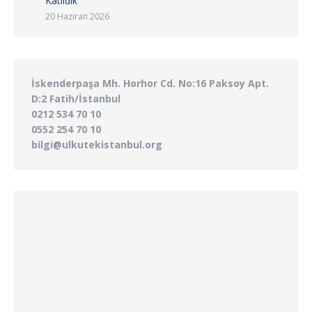
Katıldık
20 Haziran 2026
İskenderpaşa Mh. Horhor Cd. No:16 Paksoy Apt.
D:2 Fatih/İstanbul
0212 534 70 10
0552 254 70 10
bilgi@ulkutekistanbul.org