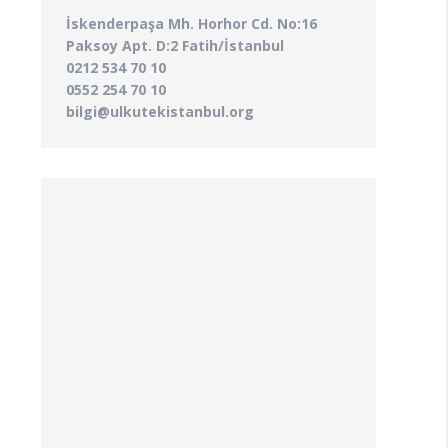
İskenderpaşa Mh. Horhor Cd. No:16
Paksoy Apt. D:2 Fatih/İstanbul
0212 534 70 10
0552 254 70 10
bilgi@ulkutekistanbul.org