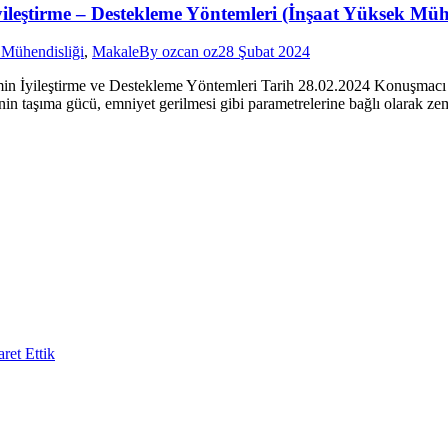
yileştirme – Destekleme Yöntemleri (İnşaat Yüksek Mü
i Mühendisliği
,
Makale
By
ozcan oz
28 Şubat 2024
in İyileştirme ve Destekleme Yöntemleri Tarih 28.02.2024 Konuşmac
aşıma gücü, emniyet gerilmesi gibi parametrelerine bağlı olarak zemin i
ret Ettik