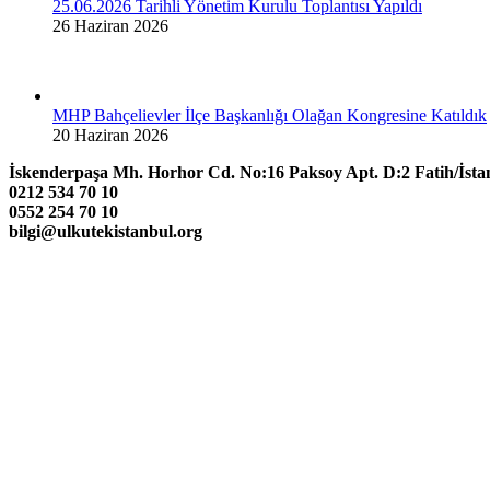
25.06.2026 Tarihli Yönetim Kurulu Toplantısı Yapıldı
26 Haziran 2026
MHP Bahçelievler İlçe Başkanlığı Olağan Kongresine Katıldık
20 Haziran 2026
İskenderpaşa Mh. Horhor Cd. No:16 Paksoy Apt. D:2 Fatih/İsta
0212 534 70 10
0552 254 70 10
bilgi@ulkutekistanbul.org