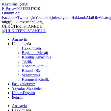
Kaydırma içeriği
E-Posta
+902125347010
Oturum Aç
Facebook
Twitter için
Youtube için
Instagram Hakkında
Mail ile
Whatsa
bilgi@ulkutekistanbul.org
ÜLKÜTEK İSTANBUL
Anasayfa
Hakkımızda
Hakkımızda
Başkanın Mesajı
Kuruluş Amacımız
Tüzük
Yönetim Kurulu
Basında Biz
Şehitlerimiz
Kurumsal Kimlik
Faaliyetlerimiz
Yayınlar-Makaleler
Haber-Duyuru
İletişim
Anasayfa
Hakkımızda