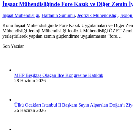
İnşaat Mühendisliğinde Fore Kazık ve Diğer Zemin İ
İnşaat Mühendisliği
,
Haftanın Sunumu
,
Jeofizik Mühendisliği
,
Jeoloj
Konu İnşaat Mühendisliğinde Fore Kazık Uygulamaları ve Diğer Zem
Mühendisliği Jeoloji Mühendisliği Jeofizik Mühendisliği ÖZET Zeminin t
yerleştirilerek yapılan zemin güçlendirme uygulamasına “fore…
Son Yazılar
MHP Beşiktaş Olağan İlçe Kongresine Katıldık
28 Haziran 2026
Ülkü Ocakları İstanbul İl Başkanı Sayın Alparslan Doğan’ı Ziya
26 Haziran 2026